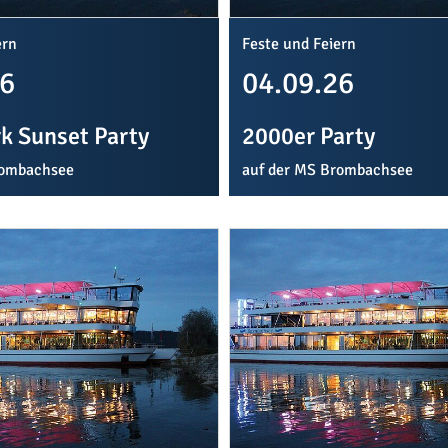
ern
Feste und Feiern
26
04.09.26
k Sunset Party
2000er Party
rombachsee
auf der MS Brombachsee